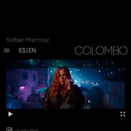
Rafael Martinez
ES
EN
colombofilms