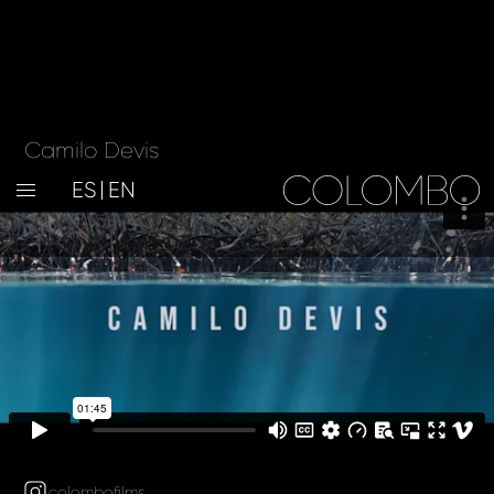
Camilo Devis
ES
EN
colombofilms