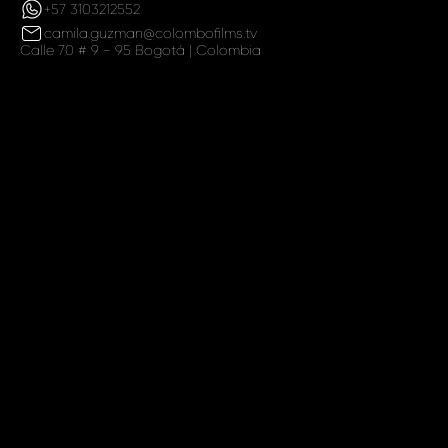
+57 3103212552
camila.guzman@colombofilms.tv
Calle 70 # 9 - 95 Bogotá | Colombia