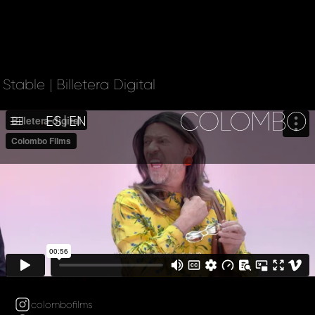
Stable | Billetera Digital
ES
EN
colombofilms