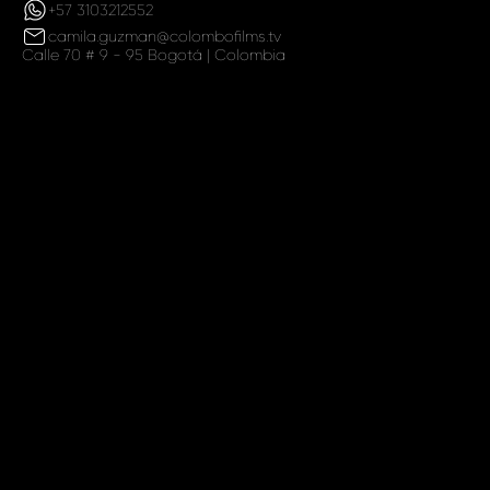
+57 3103212552
camila.guzman@colombofilms.tv
Calle 70 # 9 - 95 Bogotá | Colombia