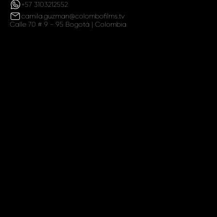
+57 3103212552
camila.guzman@colombofilms.tv
Calle 70 # 9 - 95 Bogotá | Colombia