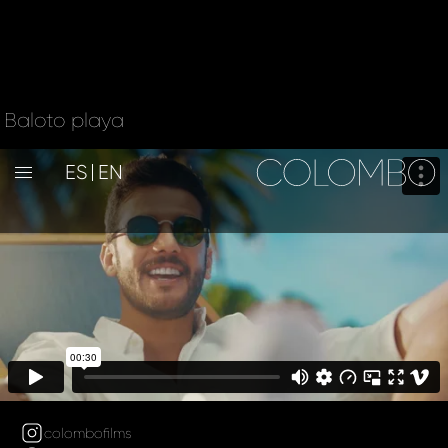
Baloto playa
ES
EN
colombofilms