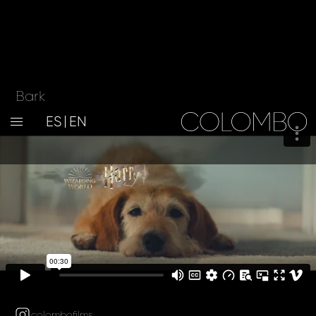
Bark
ES
EN
colombofilms